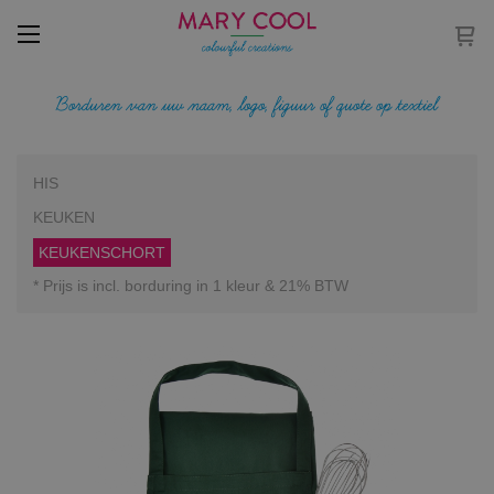
Borduren van uw naam, logo, figuur of quote op textiel
HIS
KEUKEN
KEUKENSCHORT
* Prijs is incl. borduring in 1 kleur & 21% BTW