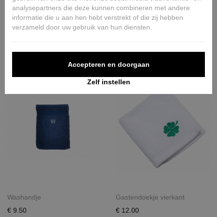
analysepartners die deze kunnen combineren met andere
informatie die u aan hen hebt verstrekt of die zij hebben
verzameld door uw gebruik van hun diensten.
Shopping bag large
Linnenzak
€ 45.00
€ 25.00
Accepteren en doorgaan
Zelf instellen
Washandje
Gastendoekje vierkant
€ 9.50
€ 12.00