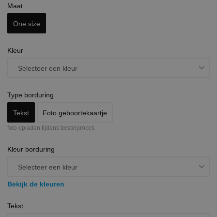
Maat
One size
Kleur
Type borduring
Tekst
Foto geboortekaartje
foto opladen tijdens bestelproces
Kleur borduring
Bekijk de kleuren
Tekst